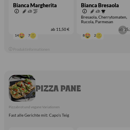
Bianca Margherita
Bianca Bresaola
Bresaola
Cherrytomaten
Rucola
Parmesan
ab
11,50 €
ab
15,
7
2
14
8
Produktinformationen
PIZZA PANE
Pizzabrot und vegane Variationen
Fast alle Gerichte mit: Capo's Teig