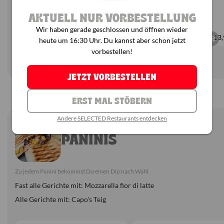
AKTUELL NUR VORBESTELLUNG
Rigatoni
Pelati
Spaghetti
Pelati
Wir haben gerade geschlossen und öffnen wieder
ab
13,90 €
ab
13,
heute um 16:30 Uhr. Du kannst aber schon jetzt
vorbestellen!
Produktinformationen
JETZT VORBESTELLEN
ERST MAL STÖBERN
Andere SELECTED Restaurants entdecken
PANINIS
Zu jedem Panini bekommst Du einen Dip nach Wahl
Fast alle Gerichte mit: Mozzarella fior di latte
Alle Gerichte mit: Capo's Teig