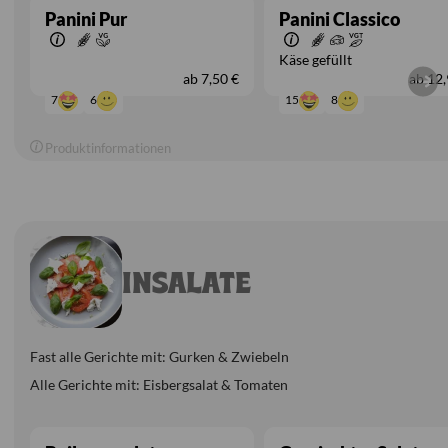
Panini Pur
Panini Classico
Käse gefüllt
ab
7,50 €
ab
12,
6
8
7
15
Produktinformationen
INSALATE
Fast alle Gerichte mit: Gurken & Zwiebeln
Alle Gerichte mit: Eisbergsalat & Tomaten