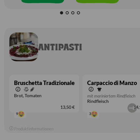
ANTIPASTI
Bruschetta Tradizionale
Carpaccio di Manzo
Brot
Tomaten
mit mariniertem Rindfleisch
Rindfleisch
13,50 €
14,
9
3
Produktinformationen