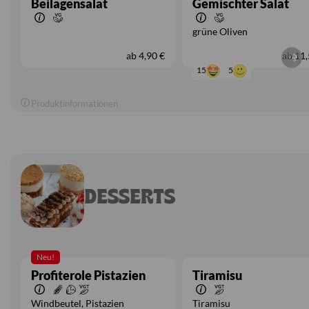
Beilagensalat
Gemischter Salat
grüne Oliven
ab
4,90 €
ab
11,
5
15
Produktinformationen
DESSERTS
Neu!
Profiterole Pistazien
Tiramisu
Windbeutel
Pistazien
Tiramisu