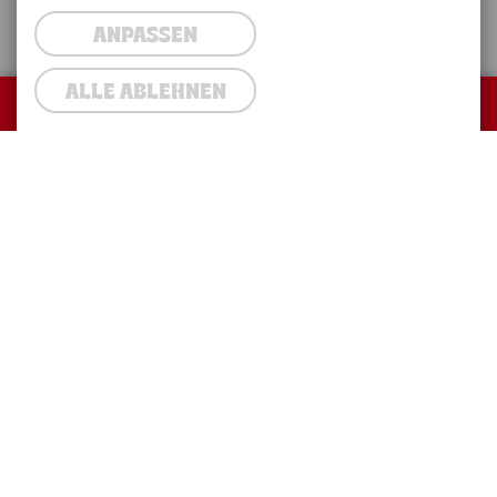
ANPASSEN
ALLE ABLEHNEN
0
Warenkorb
Warenkorb
Abholung
Gesamtsumme:
0,00 €
Lieferung
✓
nicht möglich
ZUR KASSE
Mindestbestellwert und Lieferkosten hängen von
deiner
Lieferadresse
ab.
Gesamtsumme:
0,00 €