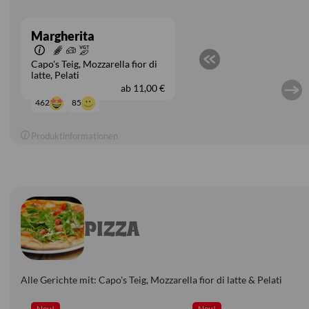
Margherita
Capo's Teig
Mozzarella fior di
latte
Pelati
ab
11,00 €
85
462
Produktinformationen
PIZZA
Alle Gerichte mit: Capo's Teig, Mozzarella fior di latte & Pelati
Neu!
Neu!