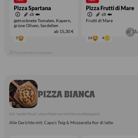
Pizza Spartana
Pizza Frutti di Mare
getrocknete Tomaten
Kapern
Frutti di Mare
grüne Oliven
Sardellen
ab
15,30 €
ab
13,
4
14
5
Produktinformationen
PIZZA BIANCA
Die "weiße Pizza", ohne Pelati nur mit Mozzarellateppich
Alle Gerichte mit: Capo's Teig & Mozzarella fior di latte