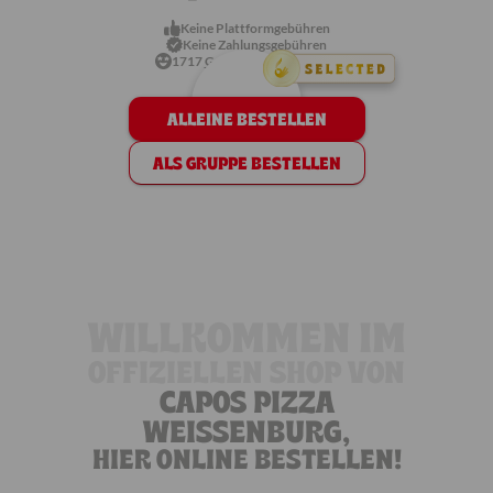
Keine Plattformgebühren
Keine Zahlungsgebühren
1717
Gerichtsempfehlungen
ALLEINE BESTELLEN
ALS GRUPPE BESTELLEN
Vegetarisch
Vegan
Low Carb
Desserts
Alkoholfreie Getränke
Alkoholische Getränke
WILLKOMMEN IM
OFFIZIELLEN SHOP VON
CAPOS PIZZA
WEISSENBURG,
HIER ONLINE BESTELLEN!