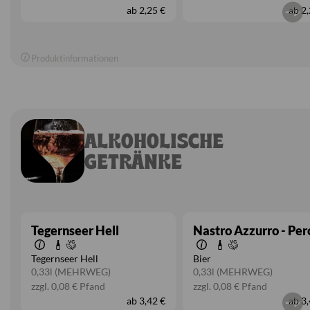
ab
2,25 €
ab
2,
Produktinformationen
ALKOHOLISCHE
GETRÄNKE
Tegernseer Hell
Nastro Azzurro - Per
Tegernseer Hell
Bier
0,33l
(MEHRWEG)
0,33l
(MEHRWEG)
zzgl. 0,08 € Pfand
zzgl. 0,08 € Pfand
ab
3,42 €
ab
3,