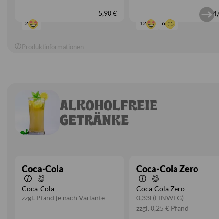
5,90 €
4,
6
12
2
Produktinformationen
ALKOHOLFREIE
GETRÄNKE
Coca-Cola
Coca-Cola Zero
Coca-Cola
Coca-Cola Zero
zzgl. Pfand je nach Variante
0,33l
(EINWEG)
zzgl. 0,25 € Pfand